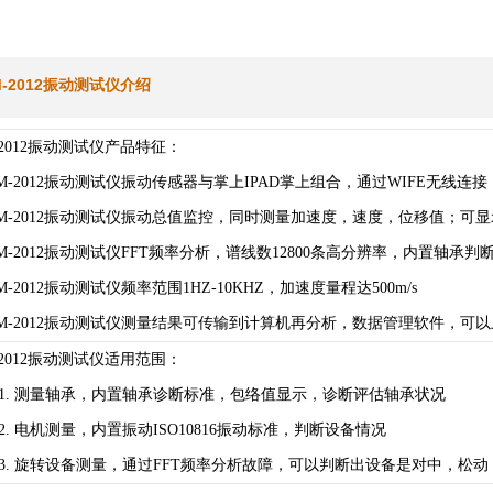
M-2012振动测试仪介绍
-2012振动测试仪产品特征：
VM-2012振动测试仪
振动传感器与掌上
IPAD
掌上组合，通过
WIFE
无线连接
 VM-2012振动测试仪振动总值监控，同时测量加速度，速度，位移值；
VM-2012振动测试仪
FFT
频率分析，谱线数
12800
条高分辨率，内置轴承判
VM-2012振动测试仪
频率范围
1HZ-10KHZ
，加速度量程达
500m/s
 VM-2012振动测试仪测量结果可传输到计算机再分析，数据管理软件，
-2012振动测试仪适用范围：
1. 测量轴承，内置轴承诊断标准，包络值显示，诊断评估轴承状况
2.
电机测量，内置振动
ISO10816
振动标准，判断设备情况
3.
旋转设备测量，通过
FFT
频率分析故障，可以判断出设备是对中，松动