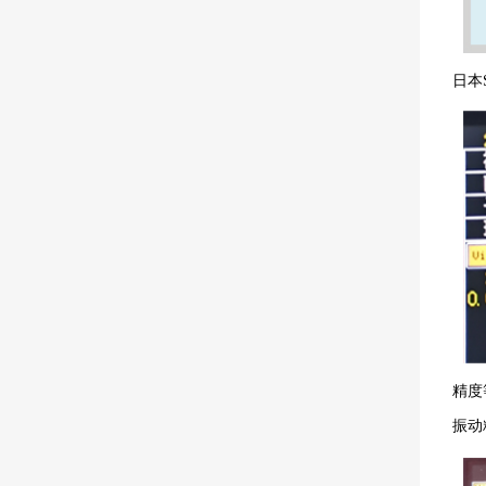
日本
精度
振动