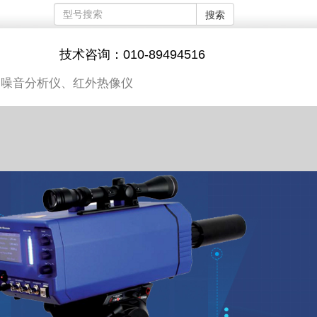
搜索
技术咨询：010-89494516
、噪音分析仪、红外热像仪