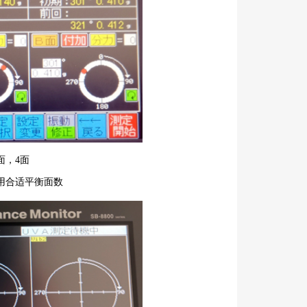
面，4面
用合适平衡面数