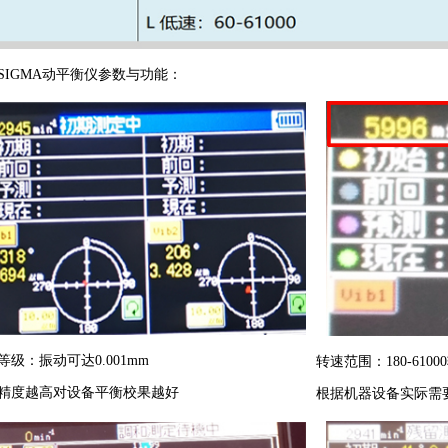
SIGMA动平衡仪参数与功能：
等级：振动可达0.001mm
转速范围：180-6100
精度越高对设备平衡校果越好
根据机器设备实际需