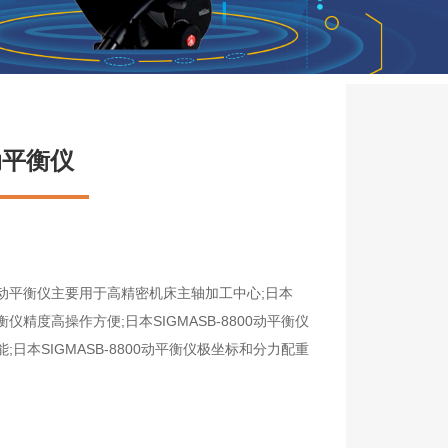
0动平衡仪
800动平衡仪主要用于高精密机床主轴加工中心;日本
动平衡仪精度高操作方便;日本SIGMASB-8800动平衡仪
能;日本SIGMASB-8800动平衡仪极坐标和分力配重