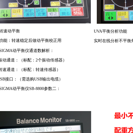
转速动平衡
UVA平衡分析功能
功能：转速稳定后做动平衡校正用
实时在线分析不平衡
SIGMA动平衡仪通道数解析：
个振动通道：（标配：2个振动传感器）
个转速通道：（标配：转速传感器）
USB接口：（需选购USB输出电缆）
SIGMA动平衡仪SB-8800参数二：