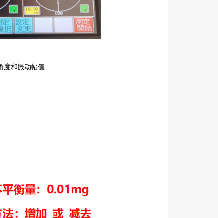
角度和振动幅值