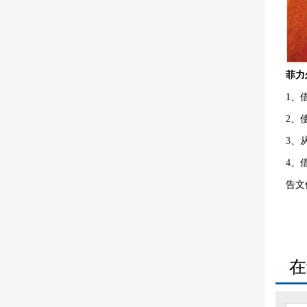
菲力
1、
2、
3、从
4、
告文
在