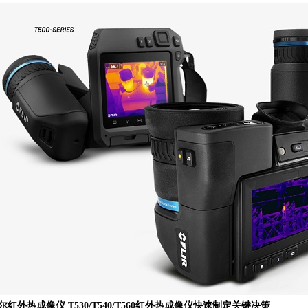
尔红外热成像仪 T530/T540/T560红外热成像仪快速制定关键决策