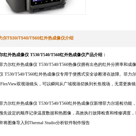
力尔T530/T540/T560红外热成像仪介绍
尔红外热成像仪 T530/T540/T560红外热成像仪产品介绍：
菲力尔红外热成像仪 T530/T540/T560热像仪拥有出色的红外分辨
仪 T530/T540/T560红外热成像仪专用于便携式安全诊断潜在故障。菲力尔红
 FlexView双视场镜头，可以瞬间从广域视场切换到长焦视场，无需更换
菲力尔红外热成像仪 T530/T540/T560红外热成像仪新增菲力尔巡
预先设定的顺序记录温度数据和热图像，高效执行故障检查和维修调度，菲力尔红
并将图像导入到Thermal Studio分析软件制作报告