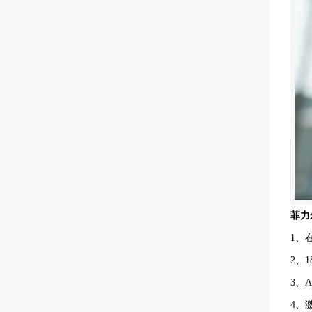
菲力
1、
2、
3、
4、