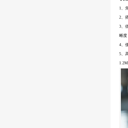
1、
2、
3、
晰度
4、
5、
1.