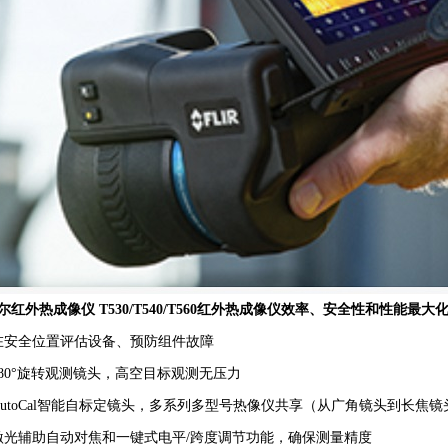
尔红外热成像仪 T530/T540/T560红外热成像仪效率、安全性和性能最大
在安全位置评估设备、预防组件故障
180°旋转观测镜头，高空目标观测无压力
AutoCal智能自标定镜头，多系列多型号热像仪共享（从广角镜头到长焦镜
激光辅助自动对焦和一键式电平/跨度调节功能，确保测量精度