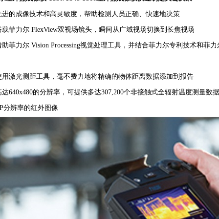
先进的成像技术和高灵敏度，帮助检测人员正确、快速地决策
搭载菲力尔 FlexView双视场镜头，瞬间从广域视场切换到长焦视场
借助菲力尔 Vision Processing视觉处理工具，并结合菲力尔专利
使用激光测距工具，毫不费力地将精确的物体距离数据添加到报告
高达640x480的分辨率，可提供多达307,200个非接触式全辐射温度测量数据
2MP分辨率的红外图像